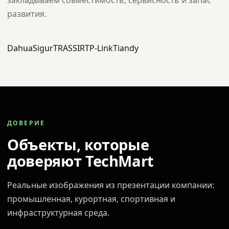
закладываем совместимость, сервисность и запас
развития.
Dahua
Sigur
TRASSIR
TP-Link
Tiandy
ДОВЕРИЕ
Объекты, которые
доверяют TechMart
Реальные изображения из презентации компании:
промышленная, курортная, спортивная и
инфраструктурная среда.