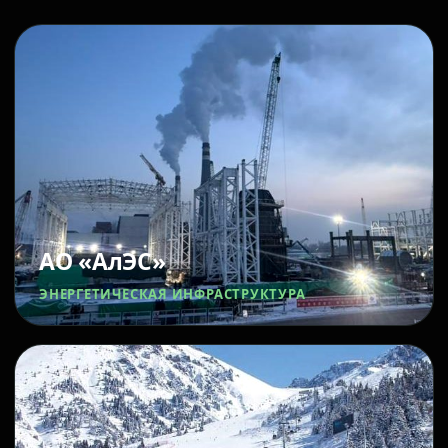
АО «АлЭС»
ЭНЕРГЕТИЧЕСКАЯ ИНФРАСТРУКТУРА