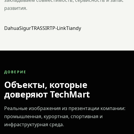
закладываем совместимость, сервисность и запас
развития.
Dahua
Sigur
TRASSIR
TP-Link
Tiandy
ДОВЕРИЕ
Объекты, которые
доверяют TechMart
Реальные изображения из презентации компании:
промышленная, курортная, спортивная и
инфраструктурная среда.