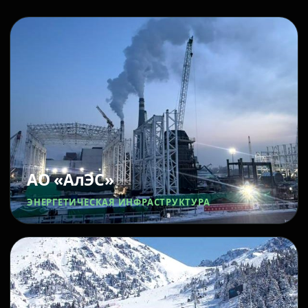
АО «АлЭС»
ЭНЕРГЕТИЧЕСКАЯ ИНФРАСТРУКТУРА