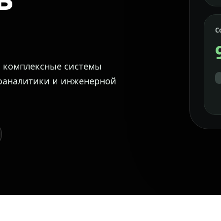
С
м комплексные системы
еоаналитики и инженерной