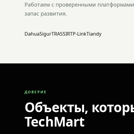
Работаем с проверенными платформами 
запас развития.
Dahua
Sigur
TRASSIR
TP-Link
Tiandy
ДОВЕРИЕ
Объекты, котор
TechMart