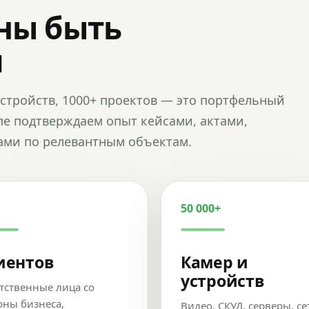
ны быть
и
и устройств, 1000+ проектов — это портфельный
пе подтверждаем опыт кейсами, актами,
ами по релевантным объектам.
50 000+
иентов
Камер и
устройств
тственные лица со
оны бизнеса,
Видео, СКУД, серверы, се