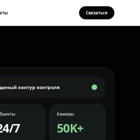
кты
Связаться
Единый контур контроля
бъекты
Камеры
24/7
50K+