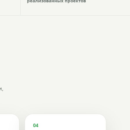
реализованных проектов
и,
04