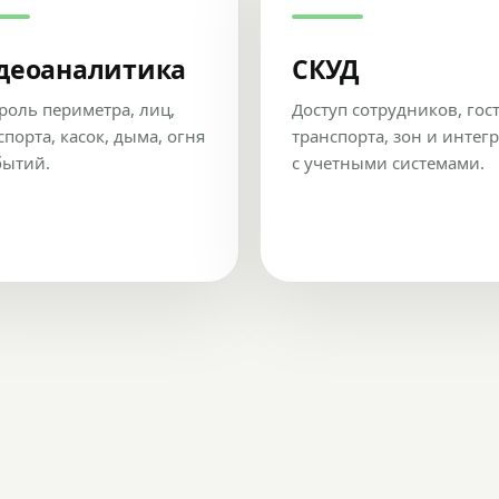
деоаналитика
СКУД
роль периметра, лиц,
Доступ сотрудников, гос
спорта, касок, дыма, огня
транспорта, зон и интег
бытий.
с учетными системами.