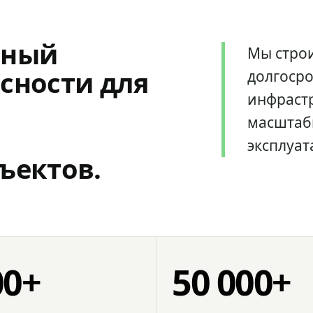
мный
Мы стро
сности для
долгоср
инфрастр
масштаб
эксплуат
ъектов.
00+
50 000+