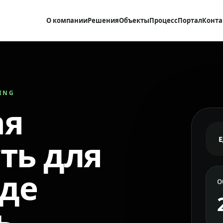
О компании
Решения
Объекты
Процесс
Портал
Конта
RING
ая
ть для
где
О
ь