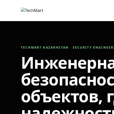
TECHMART KAZAKHSTAN · SECURITY ENGINEE
Инженерн
безопаснос
объектов, 
надежност