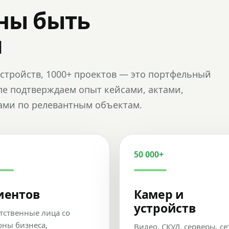
ны быть
и
и устройств, 1000+ проектов — это портфельный
пе подтверждаем опыт кейсами, актами,
ами по релевантным объектам.
50 000+
иентов
Камер и
устройств
тственные лица со
оны бизнеса,
Видео, СКУД, серверы, се