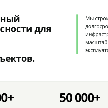
мный
Мы стро
сности для
долгоср
инфрастр
масштаб
эксплуат
ъектов.
00+
50 000+