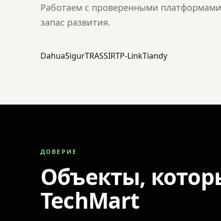
Работаем с проверенными платформами 
запас развития.
Dahua
Sigur
TRASSIR
TP-Link
Tiandy
ДОВЕРИЕ
Объекты, котор
TechMart