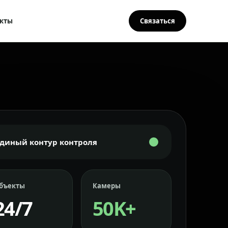
кты
Связаться
Единый контур контроля
бъекты
Камеры
24/7
50K+