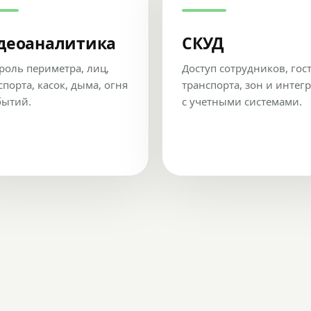
деоаналитика
СКУД
роль периметра, лиц,
Доступ сотрудников, гос
спорта, касок, дыма, огня
транспорта, зон и интег
бытий.
с учетными системами.