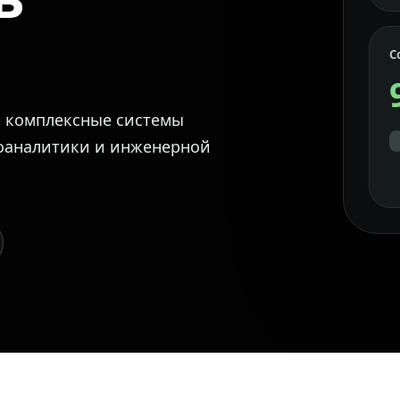
С
м комплексные системы
еоаналитики и инженерной