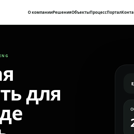
О компании
Решения
Объекты
Процесс
Портал
Конта
RING
ая
ть для
где
О
ь