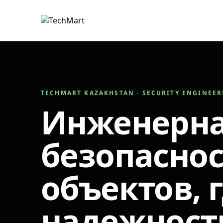
TECHMART KAZAKHSTAN · SECURITY ENGINEE
Инженерн
безопаснос
объектов, 
надежност