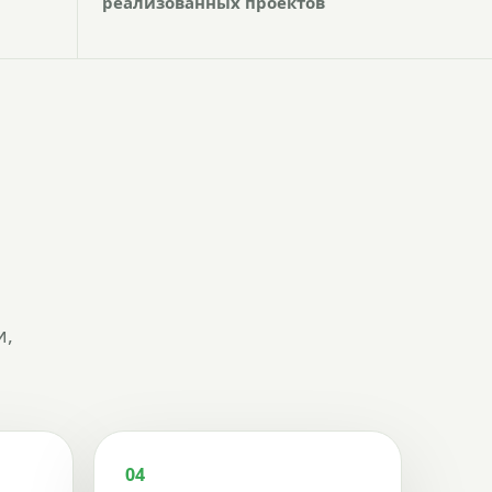
реализованных проектов
и,
04