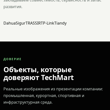
закладываем совместимость, сервисность и запас
развития.
Dahua
Sigur
TRASSIR
TP-Link
Tiandy
ДОВЕРИЕ
Объекты, которые
доверяют TechMart
Реальные изображения из презентации компании:
промышленная, курортная, спортивная и
инфраструктурная среда.