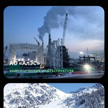
АО «АлЭС»
ЭНЕРГЕТИЧЕСКАЯ ИНФРАСТРУКТУРА