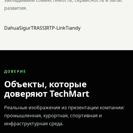
закладываем совместимость, сервисность и запас
развития.
Dahua
Sigur
TRASSIR
TP-Link
Tiandy
ДОВЕРИЕ
Объекты, которые
доверяют TechMart
Реальные изображения из презентации компании:
промышленная, курортная, спортивная и
инфраструктурная среда.