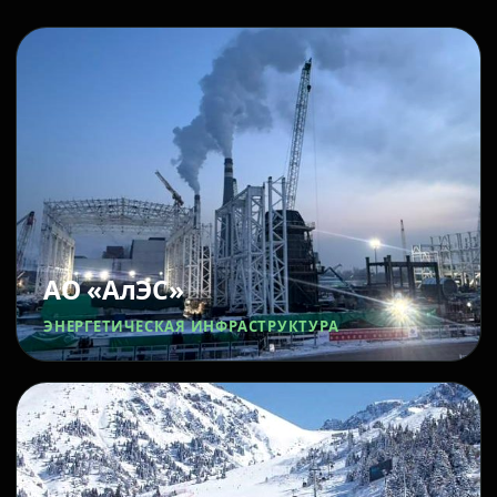
АО «АлЭС»
ЭНЕРГЕТИЧЕСКАЯ ИНФРАСТРУКТУРА