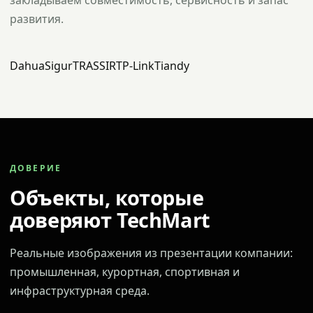
закладываем совместимость, сервисность и запас
развития.
Dahua
Sigur
TRASSIR
TP-Link
Tiandy
ДОВЕРИЕ
Объекты, которые
доверяют TechMart
Реальные изображения из презентации компании:
промышленная, курортная, спортивная и
инфраструктурная среда.