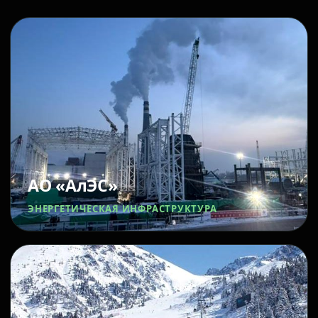
АО «АлЭС»
ЭНЕРГЕТИЧЕСКАЯ ИНФРАСТРУКТУРА