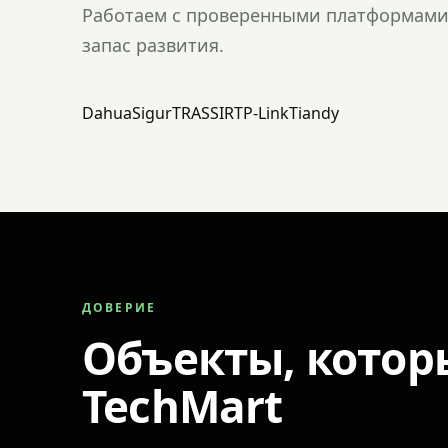
Работаем с проверенными платформами 
запас развития.
Dahua
Sigur
TRASSIR
TP-Link
Tiandy
ДОВЕРИЕ
Объекты, котор
TechMart