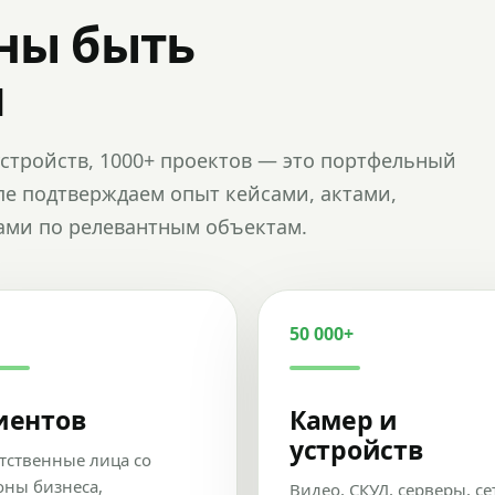
ны быть
и
и устройств, 1000+ проектов — это портфельный
пе подтверждаем опыт кейсами, актами,
ами по релевантным объектам.
50 000+
иентов
Камер и
устройств
тственные лица со
оны бизнеса,
Видео, СКУД, серверы, се