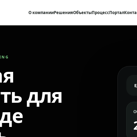
О компании
Решения
Объекты
Процесс
Портал
Конта
RING
ая
ть для
где
О
ь