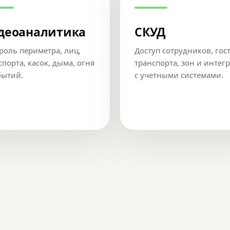
деоаналитика
СКУД
роль периметра, лиц,
Доступ сотрудников, гос
спорта, касок, дыма, огня
транспорта, зон и интег
бытий.
с учетными системами.