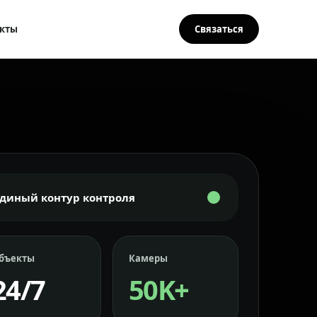
кты
Связаться
Единый контур контроля
бъекты
Камеры
24/7
50K+