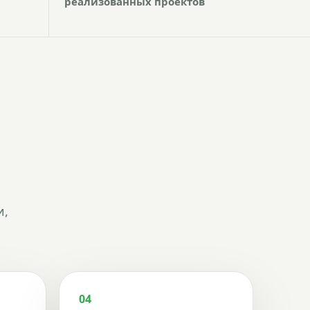
реализованных проектов
и,
04