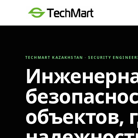
TECHMART KAZAKHSTAN · SECURITY ENGINEE
Инженерн
безопаснос
объектов, 
надежност