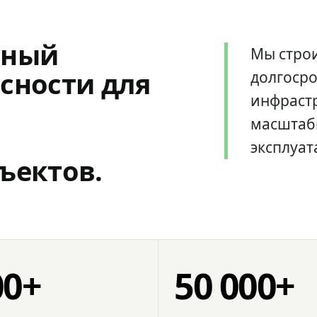
мный
Мы стро
сности для
долгоср
инфрастр
масштаб
эксплуат
ъектов.
00+
50 000+