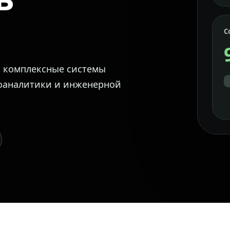
С
м комплексные системы
еоаналитики и инженерной