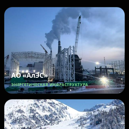
АО «АлЭС»
ЭНЕРГЕТИЧЕСКАЯ ИНФРАСТРУКТУРА