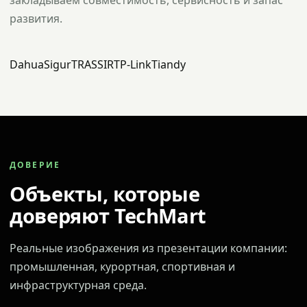
закладываем совместимость, сервисность и запас
развития.
Dahua
Sigur
TRASSIR
TP-Link
Tiandy
ДОВЕРИЕ
Объекты, которые
доверяют TechMart
Реальные изображения из презентации компании:
промышленная, курортная, спортивная и
инфраструктурная среда.