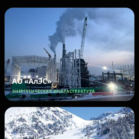
АО «АлЭС»
ЭНЕРГЕТИЧЕСКАЯ ИНФРАСТРУКТУРА