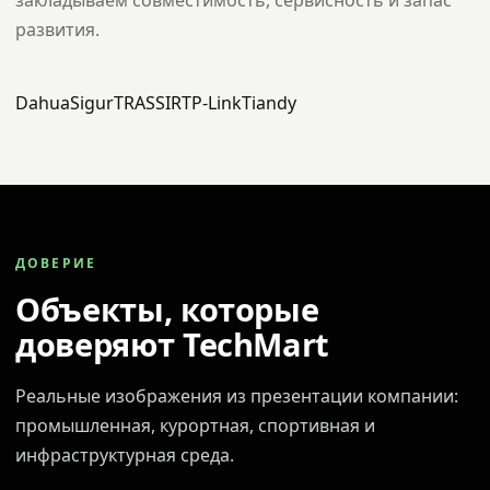
закладываем совместимость, сервисность и запас
развития.
Dahua
Sigur
TRASSIR
TP-Link
Tiandy
ДОВЕРИЕ
Объекты, которые
доверяют TechMart
Реальные изображения из презентации компании:
промышленная, курортная, спортивная и
инфраструктурная среда.