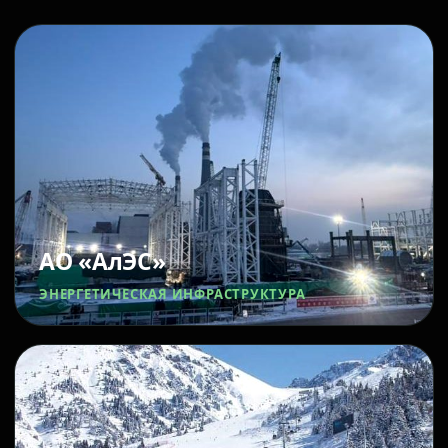
АО «АлЭС»
ЭНЕРГЕТИЧЕСКАЯ ИНФРАСТРУКТУРА