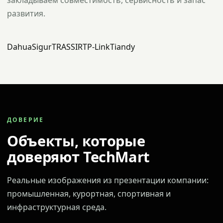
закладываем совместимость, сервисность и запас
развития.
Dahua
Sigur
TRASSIR
TP-Link
Tiandy
ДОВЕРИЕ
Объекты, которые
доверяют TechMart
Реальные изображения из презентации компании:
промышленная, курортная, спортивная и
инфраструктурная среда.