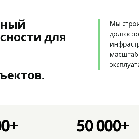
мный
Мы стро
сности для
долгоср
инфрастр
масштаб
эксплуат
ъектов.
00+
50 000+