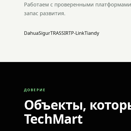
Работаем с проверенными платформами 
запас развития.
Dahua
Sigur
TRASSIR
TP-Link
Tiandy
ДОВЕРИЕ
Объекты, котор
TechMart