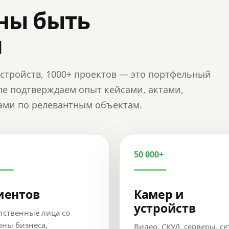
ны быть
и
и устройств, 1000+ проектов — это портфельный
пе подтверждаем опыт кейсами, актами,
ами по релевантным объектам.
50 000+
иентов
Камер и
устройств
тственные лица со
оны бизнеса,
Видео, СКУД, серверы, се