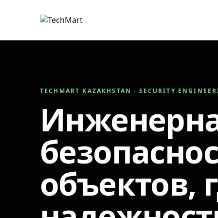
TECHMART KAZAKHSTAN · SECURITY ENGINEE
Инженерн
безопаснос
объектов, 
надежност