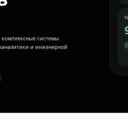
С
м комплексные системы
еоаналитики и инженерной