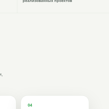
реализованных проектов
и,
04