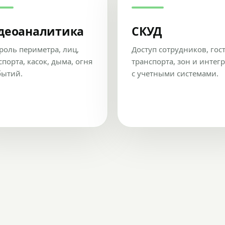
деоаналитика
СКУД
роль периметра, лиц,
Доступ сотрудников, гос
спорта, касок, дыма, огня
транспорта, зон и интег
бытий.
с учетными системами.