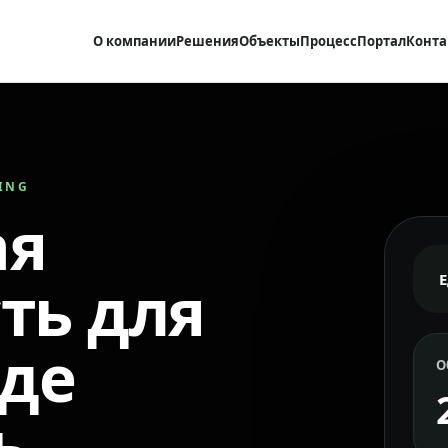
О компании
Решения
Объекты
Процесс
Портал
Конта
RING
ая
ть для
где
О
ь