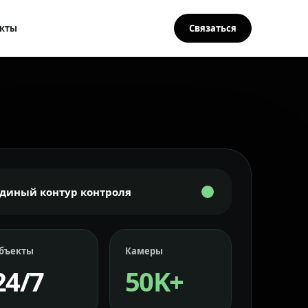
кты
Связаться
Единый контур контроля
бъекты
Камеры
24/7
50K+