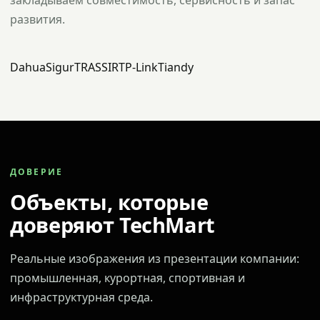
закладываем совместимость, сервисность и запас
развития.
Dahua
Sigur
TRASSIR
TP-Link
Tiandy
ДОВЕРИЕ
Объекты, которые
доверяют TechMart
Реальные изображения из презентации компании:
промышленная, курортная, спортивная и
инфраструктурная среда.