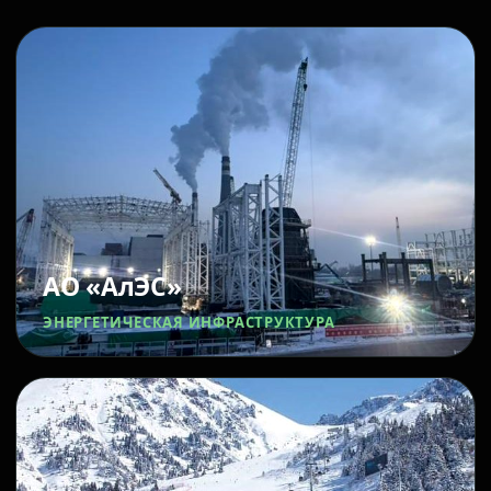
АО «АлЭС»
ЭНЕРГЕТИЧЕСКАЯ ИНФРАСТРУКТУРА