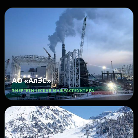
АО «АлЭС»
ЭНЕРГЕТИЧЕСКАЯ ИНФРАСТРУКТУРА