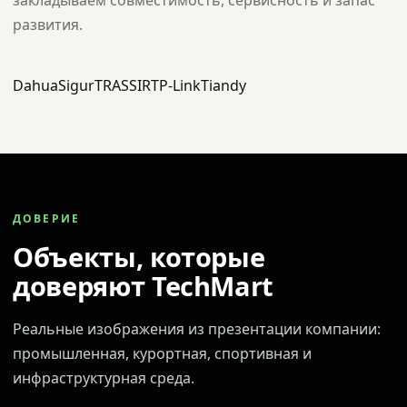
закладываем совместимость, сервисность и запас
развития.
Dahua
Sigur
TRASSIR
TP-Link
Tiandy
ДОВЕРИЕ
Объекты, которые
доверяют TechMart
Реальные изображения из презентации компании:
промышленная, курортная, спортивная и
инфраструктурная среда.