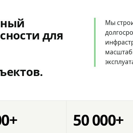
мный
Мы стро
сности для
долгоср
инфрастр
масштаб
эксплуат
ъектов.
00+
50 000+