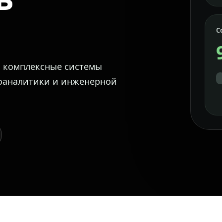
С
м комплексные системы
еоаналитики и инженерной