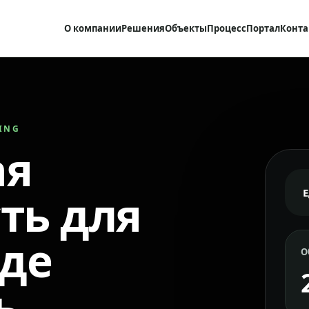
О компании
Решения
Объекты
Процесс
Портал
Конта
RING
ая
ть для
где
О
ь