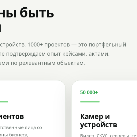
ны быть
и
и устройств, 1000+ проектов — это портфельный
пе подтверждаем опыт кейсами, актами,
ами по релевантным объектам.
50 000+
иентов
Камер и
устройств
тственные лица со
оны бизнеса,
Видео, СКУД, серверы, се