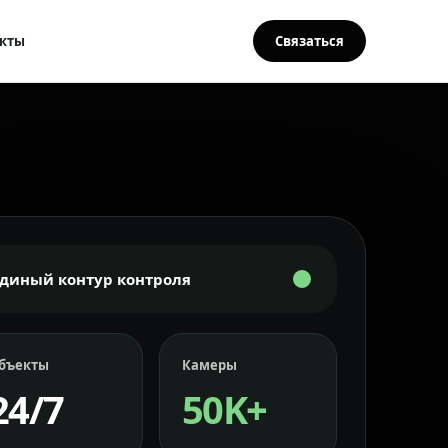
кты
Связаться
Единый контур контроля
бъекты
Камеры
24/7
50K+