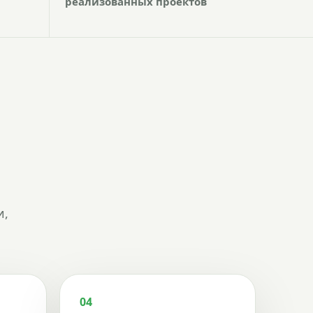
реализованных проектов
и,
04