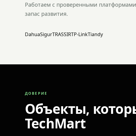
Работаем с проверенными платформами 
запас развития.
Dahua
Sigur
TRASSIR
TP-Link
Tiandy
ДОВЕРИЕ
Объекты, котор
TechMart