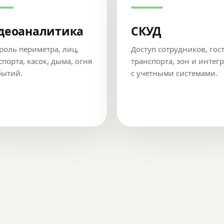
деоаналитика
СКУД
роль периметра, лиц,
Доступ сотрудников, гос
спорта, касок, дыма, огня
транспорта, зон и интег
бытий.
с учетными системами.