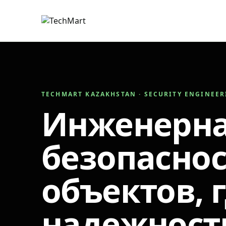
TECHMART KAZAKHSTAN · SECURITY ENGINEE
Инженерн
безопаснос
объектов, 
надежност