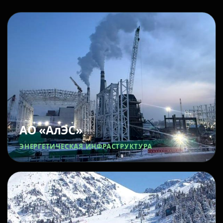
АО «АлЭС»
ЭНЕРГЕТИЧЕСКАЯ ИНФРАСТРУКТУРА