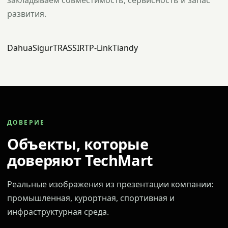
закладываем совместимость, сервисность и запас
развития.
Dahua
Sigur
TRASSIR
TP-Link
Tiandy
ДОВЕРИЕ
Объекты, которые
доверяют TechMart
Реальные изображения из презентации компании:
промышленная, курортная, спортивная и
инфраструктурная среда.