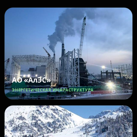
АО «АлЭС»
ЭНЕРГЕТИЧЕСКАЯ ИНФРАСТРУКТУРА