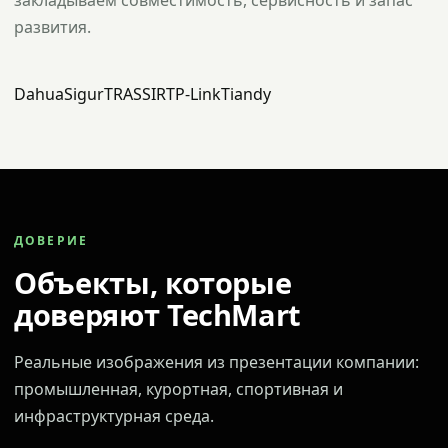
закладываем совместимость, сервисность и запас
развития.
Dahua
Sigur
TRASSIR
TP-Link
Tiandy
ДОВЕРИЕ
Объекты, которые
доверяют TechMart
Реальные изображения из презентации компании:
промышленная, курортная, спортивная и
инфраструктурная среда.