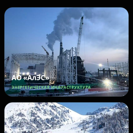
АО «АлЭС»
ЭНЕРГЕТИЧЕСКАЯ ИНФРАСТРУКТУРА