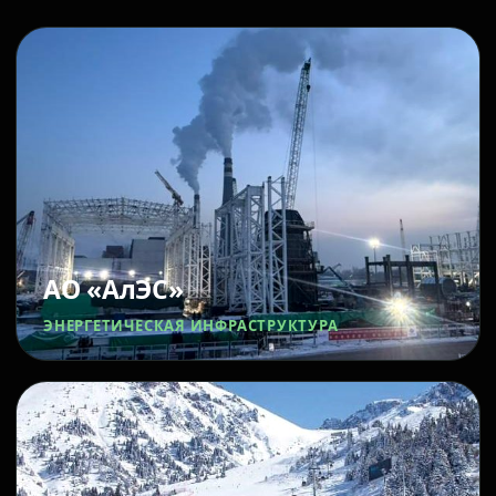
АО «АлЭС»
ЭНЕРГЕТИЧЕСКАЯ ИНФРАСТРУКТУРА