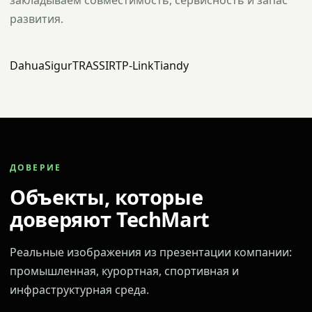
закладываем совместимость, сервисность и запас
развития.
Dahua
Sigur
TRASSIR
TP-Link
Tiandy
ДОВЕРИЕ
Объекты, которые
доверяют TechMart
Реальные изображения из презентации компании:
промышленная, курортная, спортивная и
инфраструктурная среда.