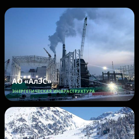
АО «АлЭС»
ЭНЕРГЕТИЧЕСКАЯ ИНФРАСТРУКТУРА