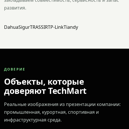
закладываем совместимость, сервисность и запас
развития.
Dahua
Sigur
TRASSIR
TP-Link
Tiandy
ДОВЕРИЕ
Объекты, которые
доверяют TechMart
Реальные изображения из презентации компании:
промышленная, курортная, спортивная и
инфраструктурная среда.