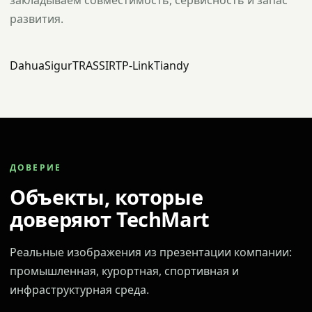
закладываем совместимость, сервисность и запас
развития.
Dahua
Sigur
TRASSIR
TP-Link
Tiandy
ДОВЕРИЕ
Объекты, которые
доверяют TechMart
Реальные изображения из презентации компании:
промышленная, курортная, спортивная и
инфраструктурная среда.