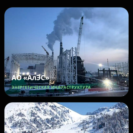
АО «АлЭС»
ЭНЕРГЕТИЧЕСКАЯ ИНФРАСТРУКТУРА