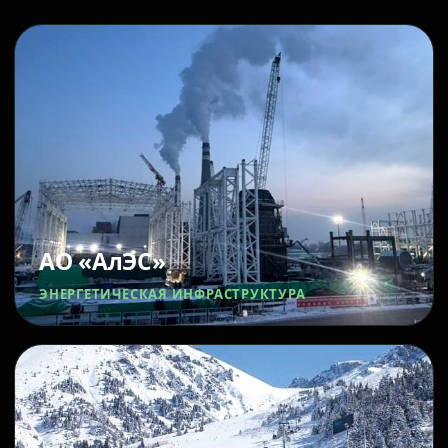
АО «АлЭС»
ЭНЕРГЕТИЧЕСКАЯ ИНФРАСТРУКТУРА