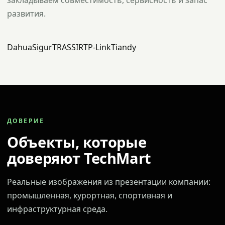
закладываем совместимость, сервисность и запас
развития.
Dahua
Sigur
TRASSIR
TP-Link
Tiandy
ДОВЕРИЕ
Объекты, которые
доверяют TechMart
Реальные изображения из презентации компании:
промышленная, курортная, спортивная и
инфраструктурная среда.