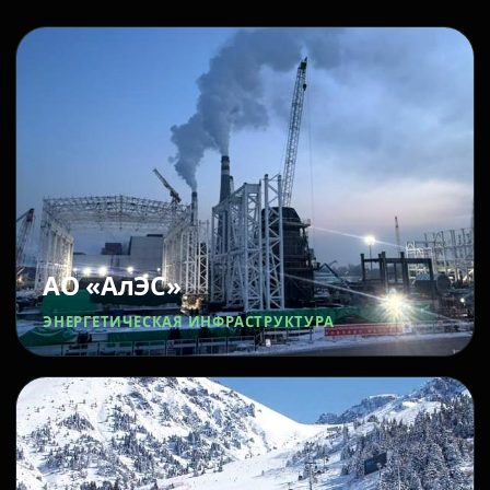
АО «АлЭС»
ЭНЕРГЕТИЧЕСКАЯ ИНФРАСТРУКТУРА