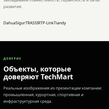
закладываем совместимость, сервисность и запас
развития.
Dahua
Sigur
TRASSIR
TP-Link
Tiandy
ДОВЕРИЕ
Объекты, которые
доверяют TechMart
Реальные изображения из презентации компании:
промышленная, курортная, спортивная и
инфраструктурная среда.