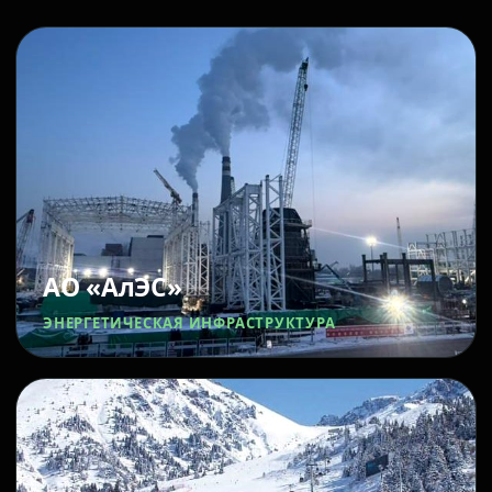
АО «АлЭС»
ЭНЕРГЕТИЧЕСКАЯ ИНФРАСТРУКТУРА