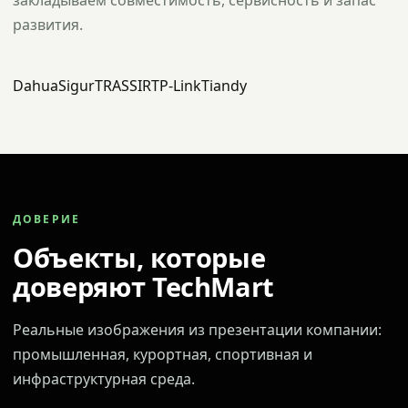
закладываем совместимость, сервисность и запас
развития.
Dahua
Sigur
TRASSIR
TP-Link
Tiandy
ДОВЕРИЕ
Объекты, которые
доверяют TechMart
Реальные изображения из презентации компании:
промышленная, курортная, спортивная и
инфраструктурная среда.