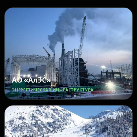
АО «АлЭС»
ЭНЕРГЕТИЧЕСКАЯ ИНФРАСТРУКТУРА