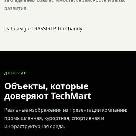
закладываем совместимость, сервисность и запас
развития.
Dahua
Sigur
TRASSIR
TP-Link
Tiandy
ДОВЕРИЕ
Объекты, которые
доверяют TechMart
Реальные изображения из презентации компании:
промышленная, курортная, спортивная и
инфраструктурная среда.