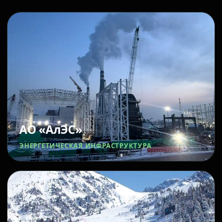
АО «АлЭС»
ЭНЕРГЕТИЧЕСКАЯ ИНФРАСТРУКТУРА