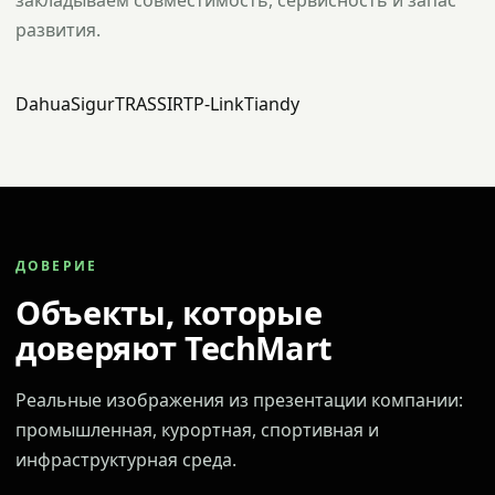
закладываем совместимость, сервисность и запас
развития.
Dahua
Sigur
TRASSIR
TP-Link
Tiandy
ДОВЕРИЕ
Объекты, которые
доверяют TechMart
Реальные изображения из презентации компании:
промышленная, курортная, спортивная и
инфраструктурная среда.