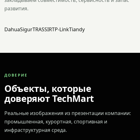
закладываем совместимость, сервисность и запас
развития.
Dahua
Sigur
TRASSIR
TP-Link
Tiandy
ДОВЕРИЕ
Объекты, которые
доверяют TechMart
Реальные изображения из презентации компании:
промышленная, курортная, спортивная и
инфраструктурная среда.