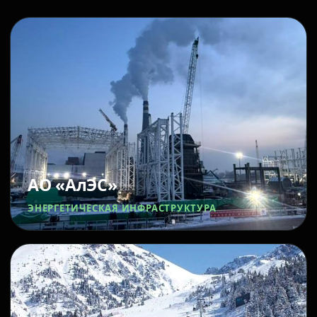
АО «АлЭС»
ЭНЕРГЕТИЧЕСКАЯ ИНФРАСТРУКТУРА