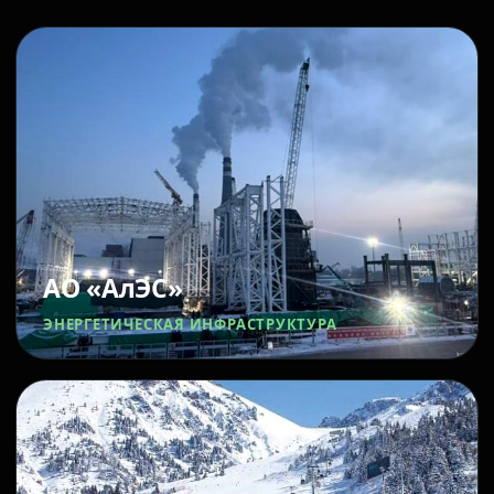
АО «АлЭС»
ЭНЕРГЕТИЧЕСКАЯ ИНФРАСТРУКТУРА