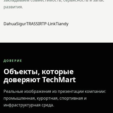
закладываем совместимость, сервисность и запас
развития.
Dahua
Sigur
TRASSIR
TP-Link
Tiandy
ДОВЕРИЕ
Объекты, которые
доверяют TechMart
Реальные изображения из презентации компании:
промышленная, курортная, спортивная и
инфраструктурная среда.