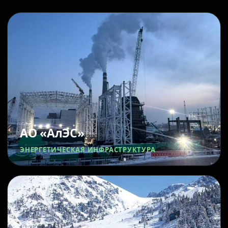
АО «АлЭС»
ЭНЕРГЕТИЧЕСКАЯ ИНФРАСТРУКТУРА