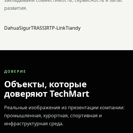
закладываем совместимость, сервисность и запас
развития.
Dahua
Sigur
TRASSIR
TP-Link
Tiandy
ДОВЕРИЕ
Объекты, которые
доверяют TechMart
Реальные изображения из презентации компании:
промышленная, курортная, спортивная и
инфраструктурная среда.