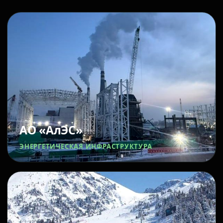
АО «АлЭС»
ЭНЕРГЕТИЧЕСКАЯ ИНФРАСТРУКТУРА