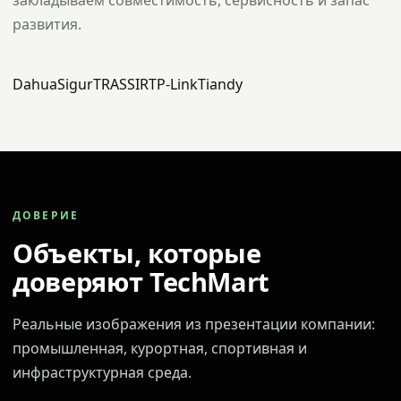
закладываем совместимость, сервисность и запас
развития.
Dahua
Sigur
TRASSIR
TP-Link
Tiandy
ДОВЕРИЕ
Объекты, которые
доверяют TechMart
Реальные изображения из презентации компании:
промышленная, курортная, спортивная и
инфраструктурная среда.