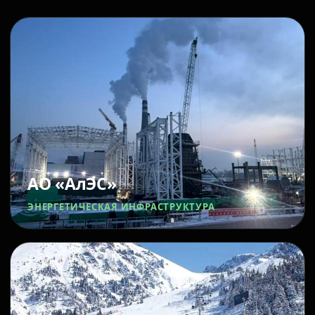
АО «АлЭС»
ЭНЕРГЕТИЧЕСКАЯ ИНФРАСТРУКТУРА