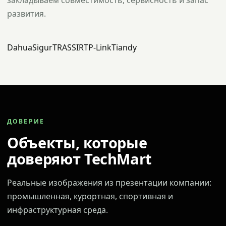
закладываем совместимость, сервисность и запас
развития.
Dahua
Sigur
TRASSIR
TP-Link
Tiandy
ДОВЕРИЕ
Объекты, которые
доверяют TechMart
Реальные изображения из презентации компании:
промышленная, курортная, спортивная и
инфраструктурная среда.