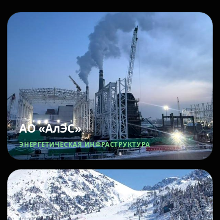
АО «АлЭС»
ЭНЕРГЕТИЧЕСКАЯ ИНФРАСТРУКТУРА