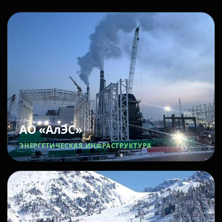
АО «АлЭС»
ЭНЕРГЕТИЧЕСКАЯ ИНФРАСТРУКТУРА