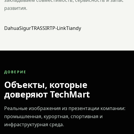
закладываем совместимость, сервисность и запас
развития.
Dahua
Sigur
TRASSIR
TP-Link
Tiandy
ДОВЕРИЕ
Объекты, которые
доверяют TechMart
Реальные изображения из презентации компании:
промышленная, курортная, спортивная и
инфраструктурная среда.