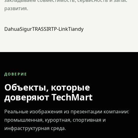
закладываем совместимость, сервисность и запас
развития.
Dahua
Sigur
TRASSIR
TP-Link
Tiandy
ДОВЕРИЕ
Объекты, которые
доверяют TechMart
Реальные изображения из презентации компании:
промышленная, курортная, спортивная и
инфраструктурная среда.