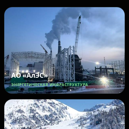
АО «АлЭС»
ЭНЕРГЕТИЧЕСКАЯ ИНФРАСТРУКТУРА