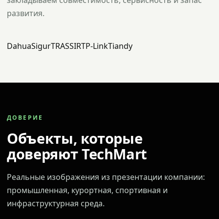
закладываем совместимость, сервисность и запас
развития.
Dahua
Sigur
TRASSIR
TP-Link
Tiandy
ДОВЕРИЕ
Объекты, которые
доверяют TechMart
Реальные изображения из презентации компании:
промышленная, курортная, спортивная и
инфраструктурная среда.