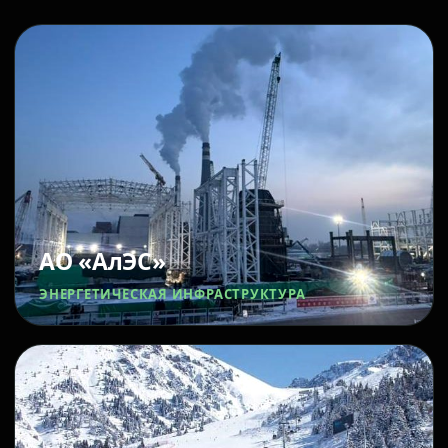
АО «АлЭС»
ЭНЕРГЕТИЧЕСКАЯ ИНФРАСТРУКТУРА