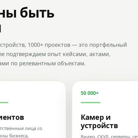
ны быть
и
и устройств, 1000+ проектов — это портфельный
пе подтверждаем опыт кейсами, актами,
ами по релевантным объектам.
50 000+
иентов
Камер и
устройств
тственные лица со
оны бизнеса,
Видео, СКУД, серверы, се