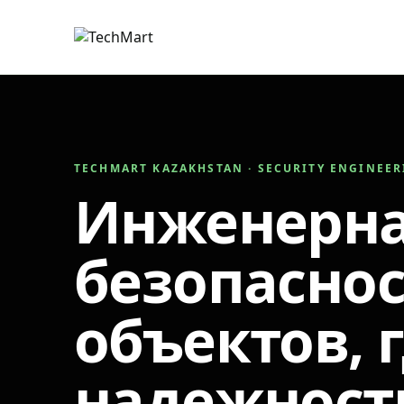
TECHMART KAZAKHSTAN · SECURITY ENGINEE
Инженерн
безопаснос
объектов, 
надежност