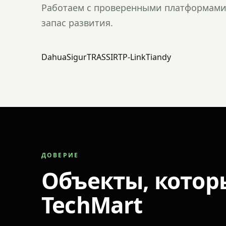
Работаем с проверенными платформами 
запас развития.
Dahua
Sigur
TRASSIR
TP-Link
Tiandy
ДОВЕРИЕ
Объекты, котор
TechMart