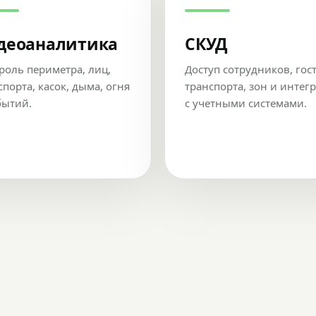
деоаналитика
СКУД
роль периметра, лиц,
Доступ сотрудников, гос
спорта, касок, дыма, огня
транспорта, зон и интег
бытий.
с учетными системами.