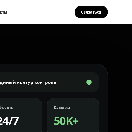
кты
Связаться
Единый контур контроля
бъекты
Камеры
24/7
50K+