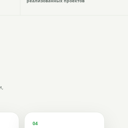
реализованных проектов
и,
04