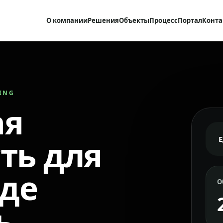
О компании
Решения
Объекты
Процесс
Портал
Конта
RING
ая
ть для
где
О
ь