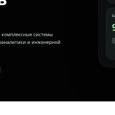
С
м комплексные системы
еоаналитики и инженерной