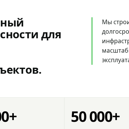
мный
Мы стро
сности для
долгоср
инфрастр
масштаб
эксплуат
ъектов.
00+
50 000+