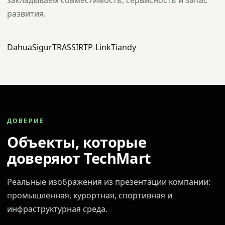
закладываем совместимость, сервисность и запас
развития.
Dahua
Sigur
TRASSIR
TP-Link
Tiandy
ДОВЕРИЕ
Объекты, которые
доверяют TechMart
Реальные изображения из презентации компании:
промышленная, курортная, спортивная и
инфраструктурная среда.