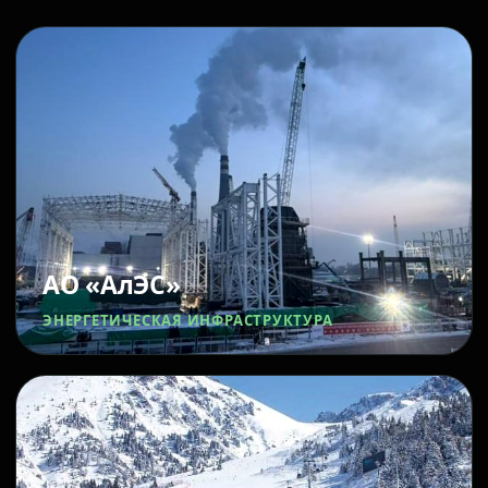
АО «АлЭС»
ЭНЕРГЕТИЧЕСКАЯ ИНФРАСТРУКТУРА