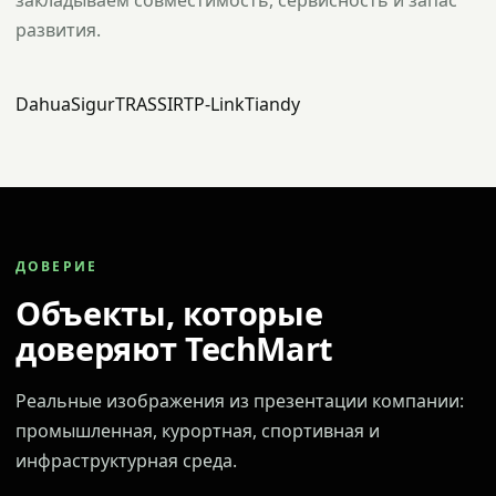
закладываем совместимость, сервисность и запас
развития.
Dahua
Sigur
TRASSIR
TP-Link
Tiandy
ДОВЕРИЕ
Объекты, которые
доверяют TechMart
Реальные изображения из презентации компании:
промышленная, курортная, спортивная и
инфраструктурная среда.