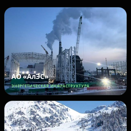
АО «АлЭС»
ЭНЕРГЕТИЧЕСКАЯ ИНФРАСТРУКТУРА