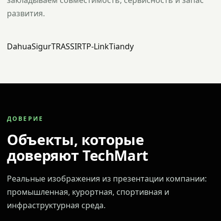
закладываем совместимость, сервисность и запас
развития.
Dahua
Sigur
TRASSIR
TP-Link
Tiandy
ДОВЕРИЕ
Объекты, которые
доверяют TechMart
Реальные изображения из презентации компании:
промышленная, курортная, спортивная и
инфраструктурная среда.