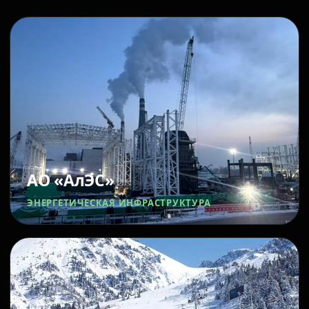
АО «АлЭС»
ЭНЕРГЕТИЧЕСКАЯ ИНФРАСТРУКТУРА