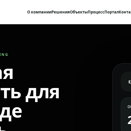
О компании
Решения
Объекты
Процесс
Портал
Конта
RING
ая
ть для
где
О
ь