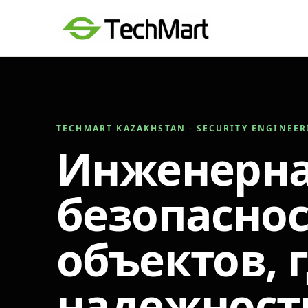
TECHMART KAZAKHSTAN · SECURITY ENGINEE
Инженерн
безопаснос
объектов, 
надежност