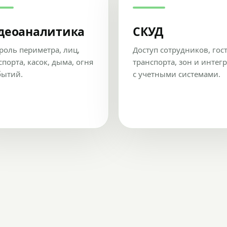
деоаналитика
СКУД
роль периметра, лиц,
Доступ сотрудников, гос
спорта, касок, дыма, огня
транспорта, зон и интег
бытий.
с учетными системами.