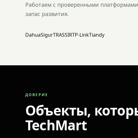
Работаем с проверенными платформами 
запас развития.
Dahua
Sigur
TRASSIR
TP-Link
Tiandy
ДОВЕРИЕ
Объекты, котор
TechMart