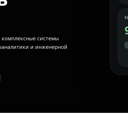
С
м комплексные системы
еоаналитики и инженерной