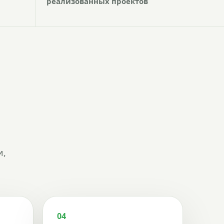
реализованных проектов
и,
04