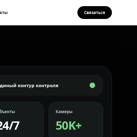
кты
Связаться
Единый контур контроля
бъекты
Камеры
24/7
50K+