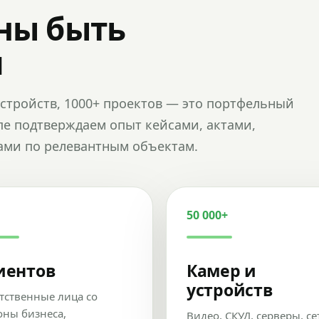
ны быть
и
и устройств, 1000+ проектов — это портфельный
пе подтверждаем опыт кейсами, актами,
ами по релевантным объектам.
50 000+
иентов
Камер и
устройств
тственные лица со
оны бизнеса,
Видео, СКУД, серверы, се