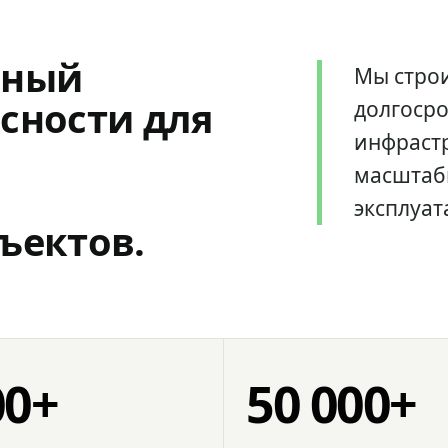
мный
Мы стро
сности для
долгоср
инфрастр
масштаб
эксплуат
ъектов.
00+
50 000+