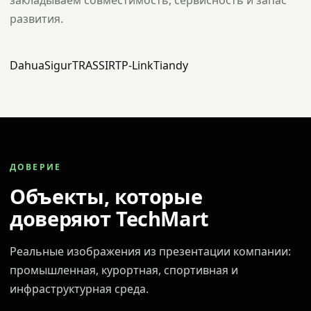
закладываем совместимость, сервисность и запас
развития.
Dahua
Sigur
TRASSIR
TP-Link
Tiandy
ДОВЕРИЕ
Объекты, которые
доверяют TechMart
Реальные изображения из презентации компании:
промышленная, курортная, спортивная и
инфраструктурная среда.