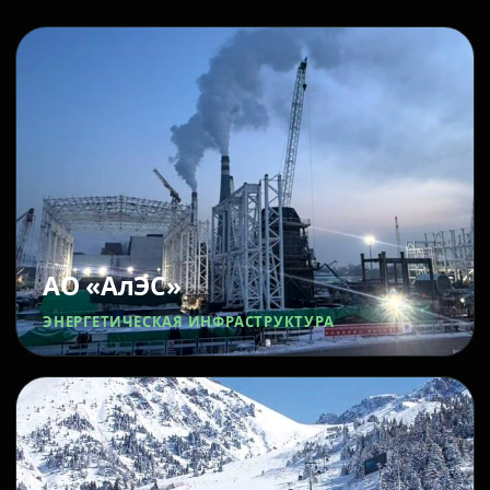
АО «АлЭС»
ЭНЕРГЕТИЧЕСКАЯ ИНФРАСТРУКТУРА