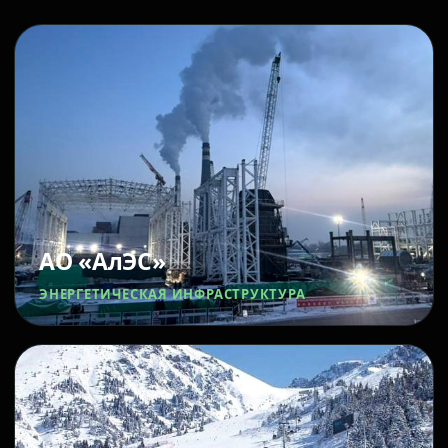
АО «АлЭС»
ЭНЕРГЕТИЧЕСКАЯ ИНФРАСТРУКТУРА