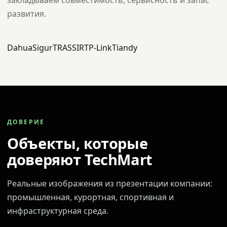
закладываем совместимость, сервисность и запас
развития.
Dahua
Sigur
TRASSIR
TP-Link
Tiandy
ДОВЕРИЕ
Объекты, которые
доверяют TechMart
Реальные изображения из презентации компании:
промышленная, курортная, спортивная и
инфраструктурная среда.