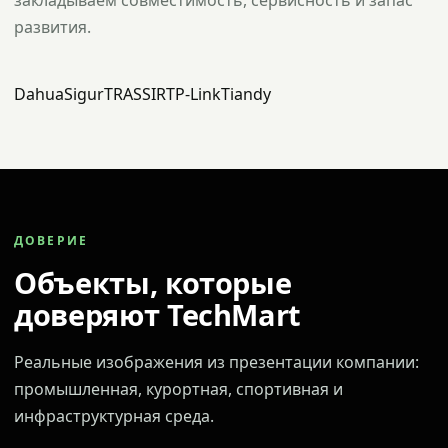
закладываем совместимость, сервисность и запас
развития.
Dahua
Sigur
TRASSIR
TP-Link
Tiandy
ДОВЕРИЕ
Объекты, которые
доверяют TechMart
Реальные изображения из презентации компании:
промышленная, курортная, спортивная и
инфраструктурная среда.