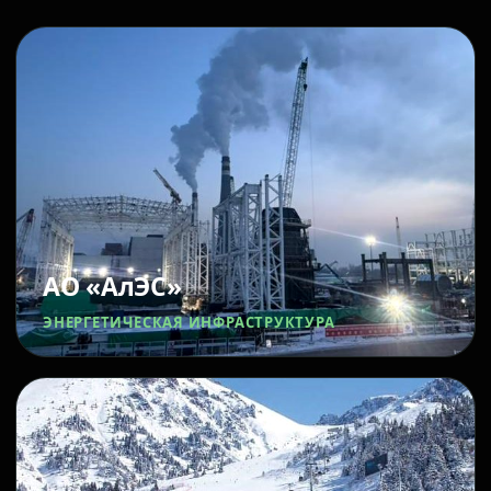
АО «АлЭС»
ЭНЕРГЕТИЧЕСКАЯ ИНФРАСТРУКТУРА