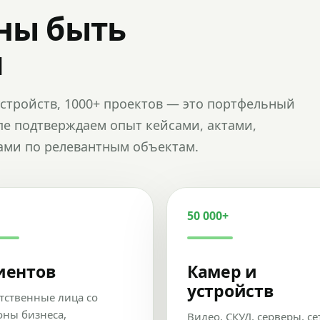
ны быть
и
и устройств, 1000+ проектов — это портфельный
пе подтверждаем опыт кейсами, актами,
ами по релевантным объектам.
50 000+
иентов
Камер и
устройств
тственные лица со
оны бизнеса,
Видео, СКУД, серверы, се