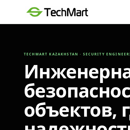
TECHMART KAZAKHSTAN · SECURITY ENGINEE
Инженерн
безопаснос
объектов, 
надежност