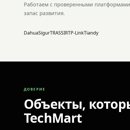
Работаем с проверенными платформами 
запас развития.
Dahua
Sigur
TRASSIR
TP-Link
Tiandy
ДОВЕРИЕ
Объекты, котор
TechMart