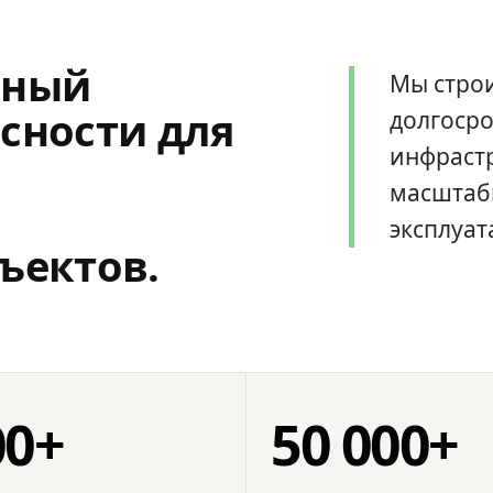
мный
Мы стро
сности для
долгоср
инфрастр
масштаб
эксплуат
ъектов.
00+
50 000+