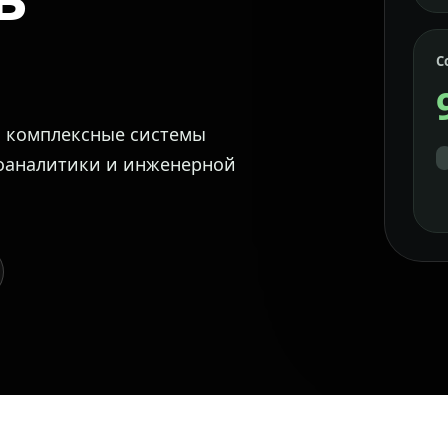
С
м комплексные системы
еоаналитики и инженерной