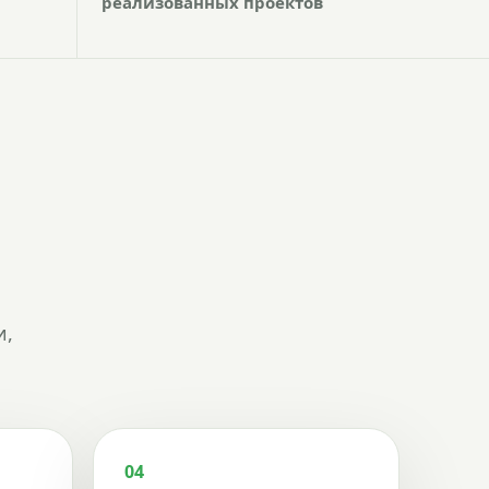
реализованных проектов
и,
04