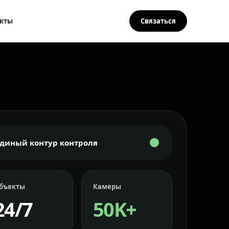
кты
Связаться
Единый контур контроля
бъекты
Камеры
24/7
50K+