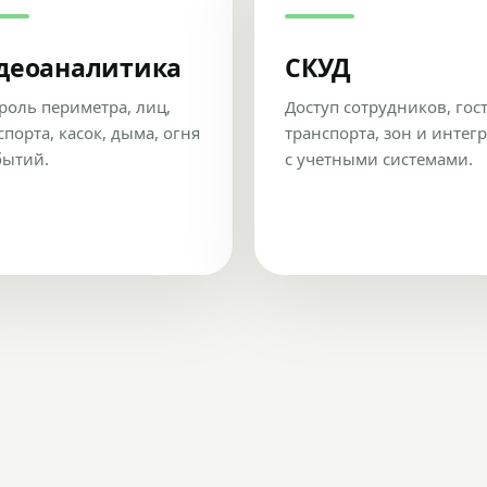
деоаналитика
СКУД
роль периметра, лиц,
Доступ сотрудников, гос
спорта, касок, дыма, огня
транспорта, зон и интег
бытий.
с учетными системами.