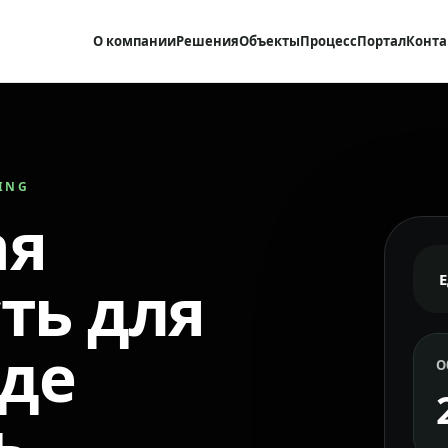
О компании
Решения
Объекты
Процесс
Портал
Конта
RING
ая
ть для
где
О
ь