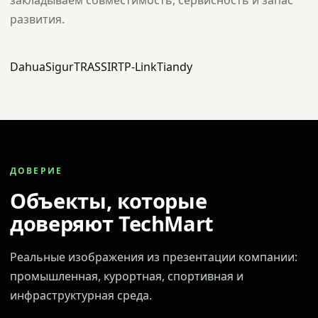
закладываем совместимость, сервисность и запас
развития.
Dahua
Sigur
TRASSIR
TP-Link
Tiandy
ДОВЕРИЕ
Объекты, которые
доверяют TechMart
Реальные изображения из презентации компании:
промышленная, курортная, спортивная и
инфраструктурная среда.