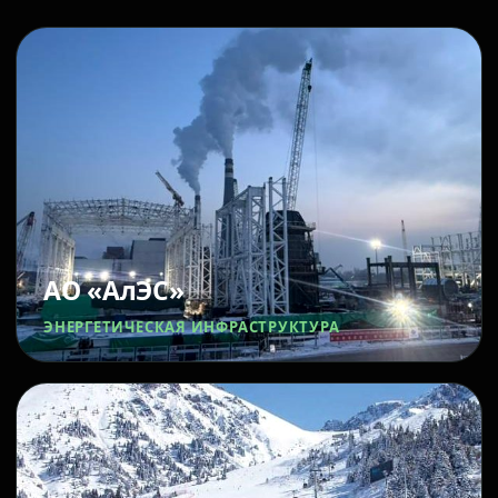
АО «АлЭС»
ЭНЕРГЕТИЧЕСКАЯ ИНФРАСТРУКТУРА