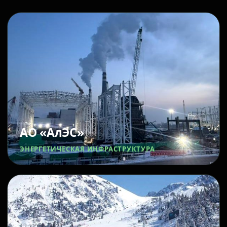
АО «АлЭС»
ЭНЕРГЕТИЧЕСКАЯ ИНФРАСТРУКТУРА