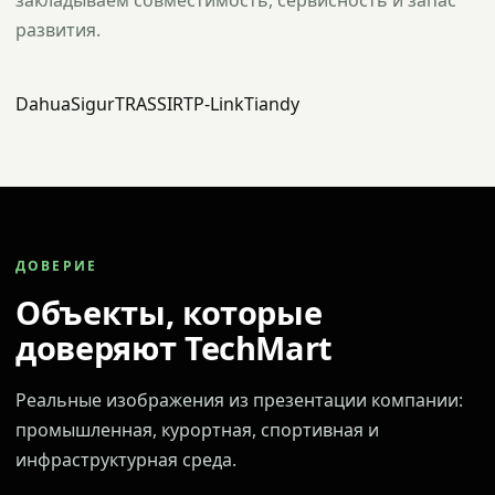
закладываем совместимость, сервисность и запас
развития.
Dahua
Sigur
TRASSIR
TP-Link
Tiandy
ДОВЕРИЕ
Объекты, которые
доверяют TechMart
Реальные изображения из презентации компании:
промышленная, курортная, спортивная и
инфраструктурная среда.