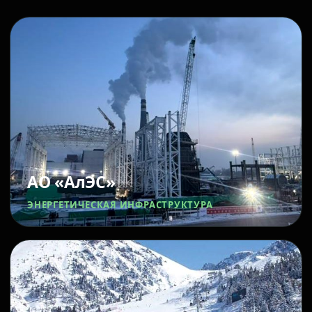
АО «АлЭС»
ЭНЕРГЕТИЧЕСКАЯ ИНФРАСТРУКТУРА