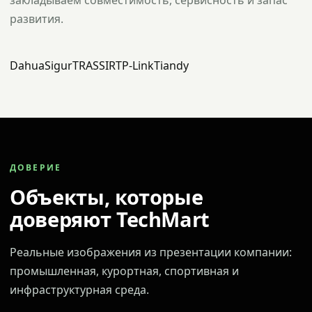
закладываем совместимость, сервисность и запас
развития.
Dahua
Sigur
TRASSIR
TP-Link
Tiandy
ДОВЕРИЕ
Объекты, которые
доверяют TechMart
Реальные изображения из презентации компании:
промышленная, курортная, спортивная и
инфраструктурная среда.