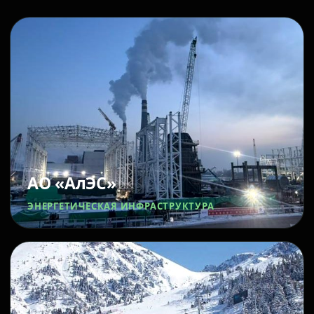
АО «АлЭС»
ЭНЕРГЕТИЧЕСКАЯ ИНФРАСТРУКТУРА