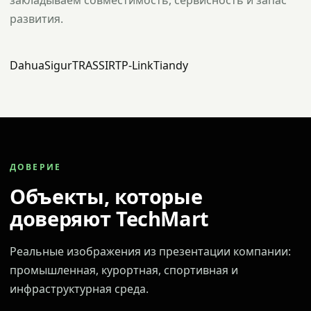
закладываем совместимость, сервисность и запас
развития.
Dahua
Sigur
TRASSIR
TP-Link
Tiandy
ДОВЕРИЕ
Объекты, которые
доверяют TechMart
Реальные изображения из презентации компании:
промышленная, курортная, спортивная и
инфраструктурная среда.