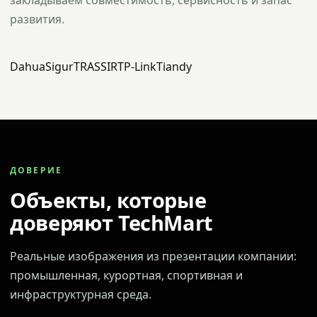
закладываем совместимость, сервисность и запас
развития.
Dahua
Sigur
TRASSIR
TP-Link
Tiandy
ДОВЕРИЕ
Объекты, которые
доверяют TechMart
Реальные изображения из презентации компании:
промышленная, курортная, спортивная и
инфраструктурная среда.