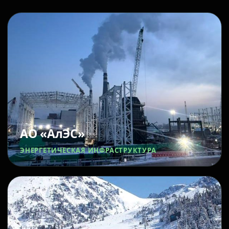
АО «АлЭС»
ЭНЕРГЕТИЧЕСКАЯ ИНФРАСТРУКТУРА