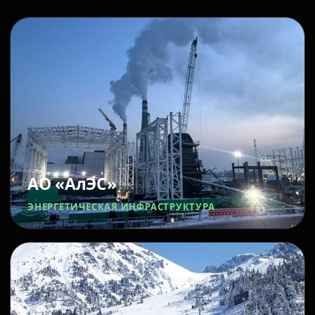
АО «АлЭС»
ЭНЕРГЕТИЧЕСКАЯ ИНФРАСТРУКТУРА