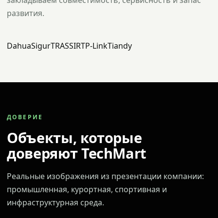
закладываем совместимость, сервисность и запас
развития.
Dahua
Sigur
TRASSIR
TP-Link
Tiandy
ДОВЕРИЕ
Объекты, которые
доверяют TechMart
Реальные изображения из презентации компании:
промышленная, курортная, спортивная и
инфраструктурная среда.